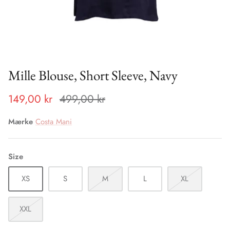
Fritid
Gossia
Gavekort
Gustav
Heartmade
Mille Blouse, Short Sleeve, Navy
Henriette Steffensen HSCPH
149,00 kr
499,00 kr
Levete Room
Mærke
Costa Mani
Maison Hotel
Size
Mos Mosh
XS
S
M
L
XL
Oats & Rice Scarfs
XXL
PBO