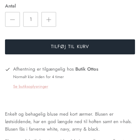
Antal
Peace Heart Joy
Pulz Jeans
Rue de Femme
TILFØJ TIL KURV
Six Ames
Sophie Digard
Afhentning er tilgængelig hos
Butik Ottos
Normalt klar inden for 4 timer
Soya Concept
Se butiksoplysninger
Via Vai
Wauw
Enkelt og behagelig bluse med kort ærmer. Blusen er
løstsiddende, har en god længde ned til hoften samt en v-hals.
Blusen fås i farverne white, navy, army & black.