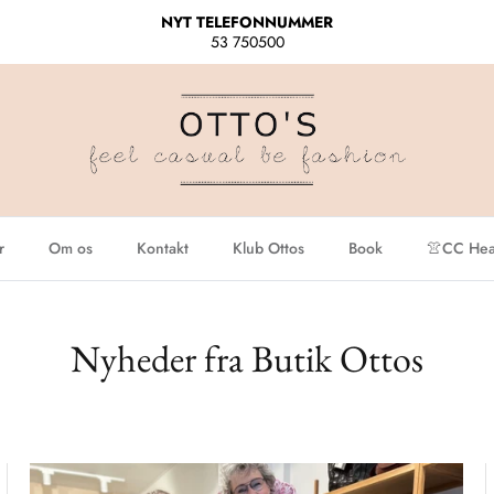
NYT TELEFONNUMMER
53 750500
r
Om os
Kontakt
Klub Ottos
Book
👚CC Hear
Nyheder fra Butik Ottos