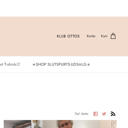
KLUB OTTOS
Konto
Kurv
t T-shirts👚
☀️SHOP SLUTSPURTS-UDSALG☀️
Del
Tweet
Del dette: