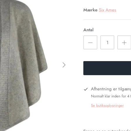
Mærke
Six Ames
Antal
Afhentning er tilgæ
Normalt klar inden for 4 
Se butiksoplysninger