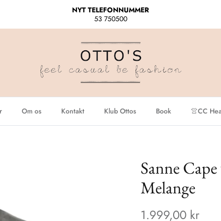
NYT TELEFONNUMMER
53 750500
r
Om os
Kontakt
Klub Ottos
Book
👚CC Hear
Sanne Cape v
Melange
1.999,00 kr