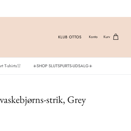
KLUB OTTOS
Konto
Kurv
t T-shirts👚
☀️SHOP SLUTSPURTS-UDSALG☀️
askebjørns-strik, Grey