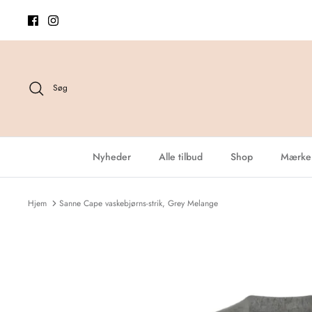
Hop
til
indhold
Søg
Nyheder
Alle tilbud
Shop
Mærke
Hjem
Sanne Cape vaskebjørns-strik, Grey Melange