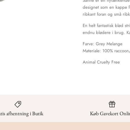
Sanne er en nytænkende 
designet som en kappe fo
ribkant foran og små rib
En helt fantastisk blød st
endnu blødere i brug. K
Farve: Grey Melange
Materiale: 100% raccoo
Animal Cruelty Free
tis afhentning i Butik
Køb Gavekort Onli