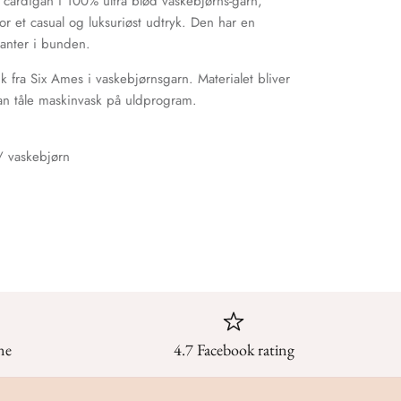
cardigan i 100% ultra blød vaskebjørns-garn,
r et casual og luksuriøst udtryk.
Den har en
kanter i bunden.
rik fra Six Ames i vaskebjørnsgarn. Materialet bliver
an tåle maskinvask på uldprogram.
n/
vaskebjørn
ne
4.7 Facebook rating