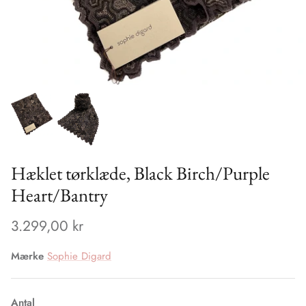
Fritid
Gossia
Gavekort
Gustav
Heartmade
Henriette Steffensen HSCPH
Levete Room
Hæklet tørklæde, Black Birch/Purple
Maison Hotel
Heart/Bantry
Mos Mosh
3.299,00 kr
Oats & Rice Scarfs
Mærke
Sophie Digard
PBO
Antal