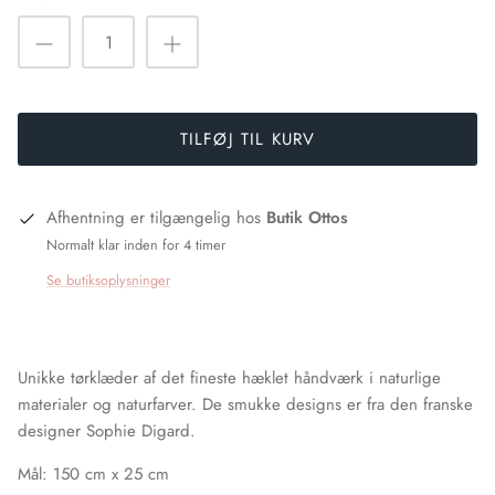
Peace Heart Joy
Pulz Jeans
Rue de Femme
TILFØJ TIL KURV
Six Ames
Afhentning er tilgængelig hos
Butik Ottos
Sophie Digard
Normalt klar inden for 4 timer
Se butiksoplysninger
Soya Concept
Via Vai
Unikke tørklæder af det fineste hæklet håndværk i naturlige
Wauw
materialer og naturfarver. De smukke designs er fra den franske
designer Sophie Digard.
Mål: 150 cm x 25 cm