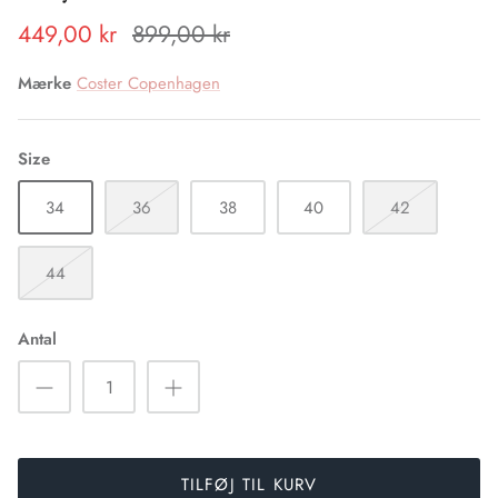
Peace Heart Joy
449,00 kr
899,00 kr
Pulz Jeans
Mærke
Coster Copenhagen
Rue de Femme
Size
Six Ames
34
36
38
40
42
Sophie Digard
44
Soya Concept
Antal
Via Vai
Wauw
TILFØJ TIL KURV